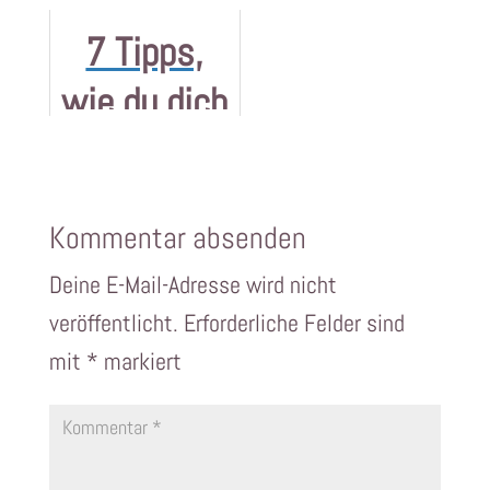
zur
Inflation
7 Tipps,
Altersvorso
sich auf
wie du dich
rge eignen
dein
bei einem
Erspartes
Börsencras
auswirkt
Kommentar absenden
h am
Deine E-Mail-Adresse wird nicht
besten
veröffentlicht.
Erforderliche Felder sind
verhältst
mit
*
markiert