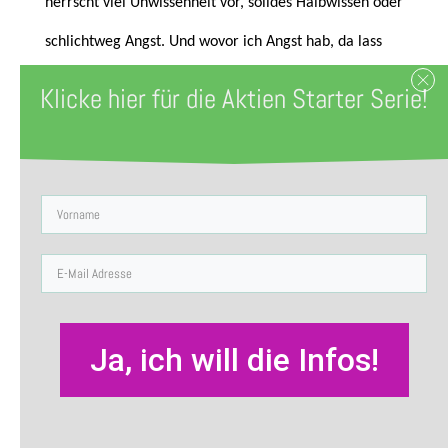
herrscht viel Unwissenheit vor, solides Halbwissen oder
schlichtweg Angst. Und wovor ich Angst hab, da lass
ich doch mal lieber gleich die Finger von.
Klicke hier für die Aktien Starter Serie!
Und dann diese ganzen Abkürzungen! KGV, EK-Rendite,
EBIT-Marge usw. Das versteht doch kein Mensch.
Doch! Manche Menschen verstehen das. Und wenn Du
dazu gehören willst, dann mach doch einfach den
„
Aktien-Führerschein
“. Geht viel schneller als bei dem
Teil, das man für’s Autofahren braucht. Dauert genau
Ja, ich will die Infos!
einen Tag – und Du bist weisst Bescheid.
Geld
verdienen kann man damit auch noch, mit dem