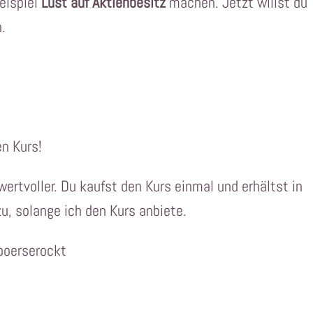
Beispiel
Lust auf Aktienbesitz
machen. Jetzt willst du
.
en Kurs!
wertvoller. Du kaufst den Kurs einmal und erhältst in
zu, solange ich den Kurs anbiete.
boerserockt