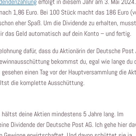
idendenzahlung
erfolgt in diesem Jahr am 3. Mai 2024
t nach 1,86 Euro. Bei 100 Stück macht das 186 Euro (v
schon eher Spaß. Um die Dividende zu erhalten, muss
ir das Geld automatisch auf dein Konto – und fertig.
Belohnung dafür, dass du Aktionärin der Deutsche Post
 Gewinnausschüttung bekommst du, egal wie lange du 
h gesehen einen Tag vor der Hauptversammlung die Ak
ältst die komplette Ausschüttung.
du hältst deine Aktien mindestens 5 Jahre lang. Im
eine Dividende der Deutsche Post AG. Ich gehe hier d
n Gewinne erwirtschaftet. Und davon schüttet sie ja