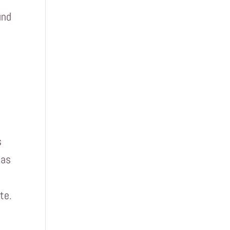
und
s
Das
te.