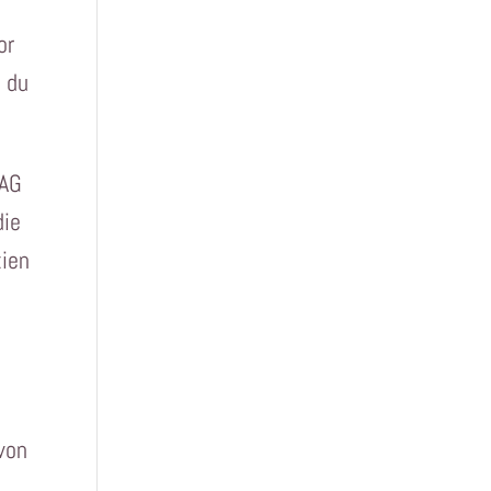
.
or
t du
 AG
die
tien
avon