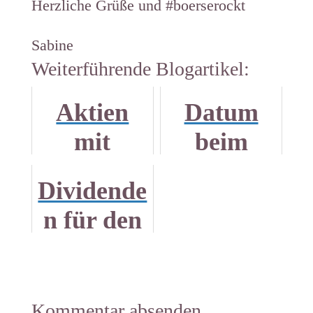
Herzliche Grüße und #boerserockt
Sabine
Weiterführende Blogartikel:
Aktien
Datum
mit
beim
Potenzial
Aktienka
Dividende
#2:
uf.
n für den
Tencent
Warum es
Kölner
wichtig
Zoo
ist.
Kommentar absenden