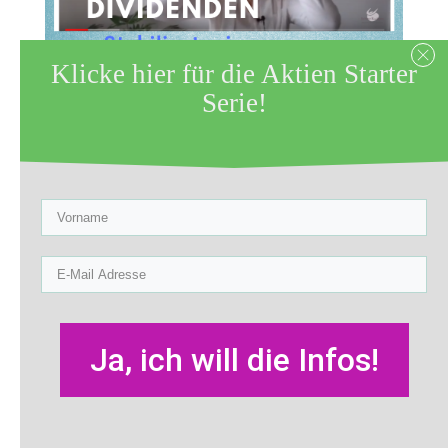
Klicke hier für die Aktien Starter
Serie!
Zuletzt aktualisiert am 24. Januar 2019
by
Sabine Röltgen
Wie die Dividende dir
über schwierige
Börsenjahre hinweg
Ja, ich will die Infos!
hilft.
Anfang Januar bekam ich eine E-Mail