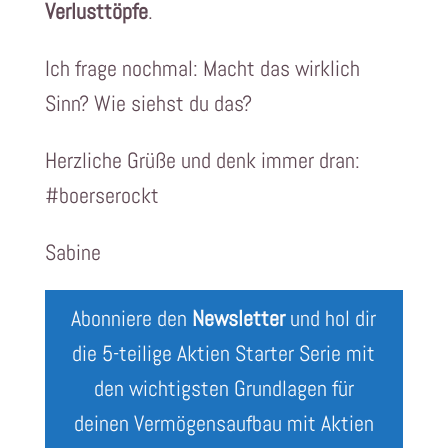
Verlusttöpfe
.
Ich frage nochmal: Macht das wirklich
Sinn? Wie siehst du das?
Herzliche Grüße und denk immer dran:
#boerserockt
Sabine
Abonniere den
Newsletter
und hol dir
die 5-teilige Aktien Starter Serie mit
den wichtigsten Grundlagen für
deinen Vermögensaufbau mit Aktien