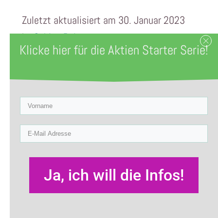
Zuletzt aktualisiert am 30. Januar 2023
by
Sabine Röltgen
Klicke hier für die Aktien Starter Serie!
Wieder so ein Modewort aus der
Finanzwelt.
Oder steckt da mehr dahinter?
Solltest du das auch machen, dein Depot
rebalancen
?
Ja, ich will die Infos!
Oder kannst du dir das schenken?
Was heißt
Rebalancin
g