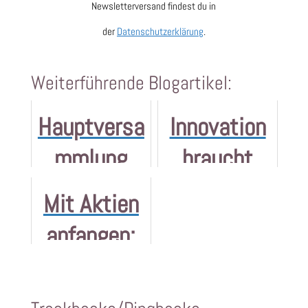
Newsletterversand findest du in
der
Datenschutzerklärung
.
Weiterführende Blogartikel:
Hauptversa
Innovation
mmlung
braucht
2023 - geht
Unzufrieden
Mit Aktien
da wieder
heit
anfangen:
was in
Starterseri
Präsenz?
e in 5 Teilen