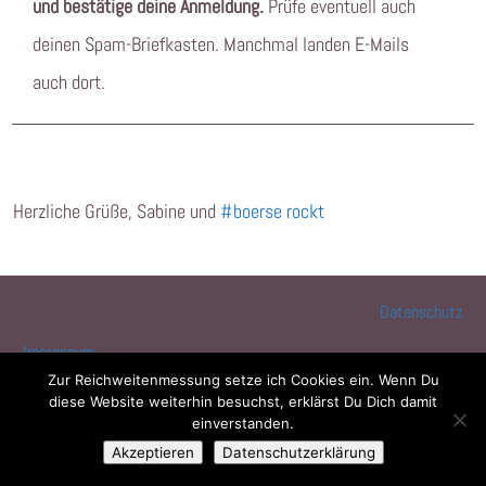
und bestätige deine Anmeldung.
Prüfe eventuell auch
deinen Spam-Briefkasten. Manchmal landen E-Mails
auch dort.
Herzliche Grüße, Sabine und
#boerse rockt
Datenschutz
Impressum
Zur Reichweitenmessung setze ich Cookies ein. Wenn Du
Copyright © 2017 SabineRoeltgen.de
diese Website weiterhin besuchst, erklärst Du Dich damit
einverstanden.
Akzeptieren
Datenschutzerklärung