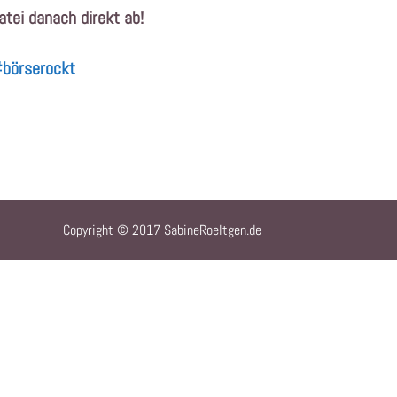
atei danach direkt ab!
börserockt
Copyright © 2017 SabineRoeltgen.de