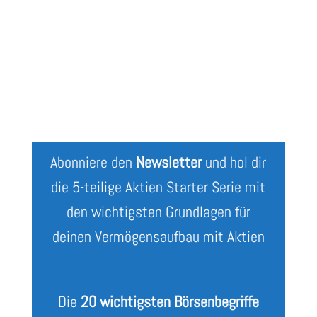
Kursangebote für dich
.
Abonniere den
Newsletter
und hol dir
die 5-teilige Aktien Starter Serie mit
den wichtigsten Grundlagen für
deinen Vermögensaufbau mit Aktien
Die
20 wichtigsten Börsenbegriffe