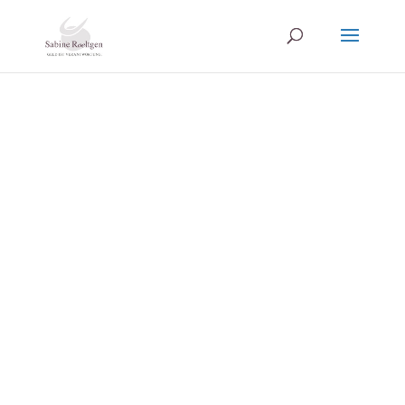
Tagesworkshop
"Aktien-Führerschein
I"