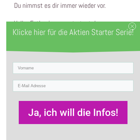
Du nimmst es dir immer wieder vor.
Voller Enthusiasmus startest du.
Klicke hier für die Aktien Starter Serie!
Immer, wenn du einen 5 € Schein im
Portemonnaie hast, legst du den in deine
Sparbox.
Darf es etwas mehr sein?
10 € Scheine kommen ab sofort in dein
altes Sparschwein.
Ja, ich will die Infos!
Ein, zwei Monate hältst du das durch.