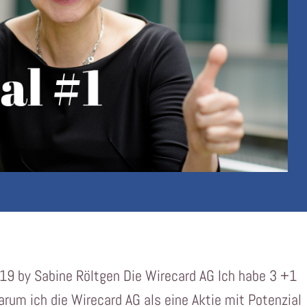
019 by Sabine Röltgen Die Wirecard AG Ich habe 3 +1
rum ich die Wirecard AG als eine Aktie mit Potenzial