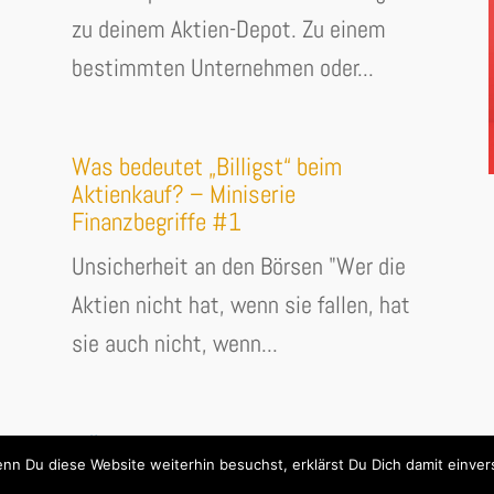
zu deinem Aktien-Depot. Zu einem
bestimmten Unternehmen oder...
Was bedeutet „Billigst“ beim
Aktienkauf? – Miniserie
Finanzbegriffe #1
Unsicherheit an den Börsen "Wer die
Aktien nicht hat, wenn sie fallen, hat
sie auch nicht, wenn...
« Ältere Einträge
Nächste Einträge »
nn Du diese Website weiterhin besuchst, erklärst Du Dich damit einver