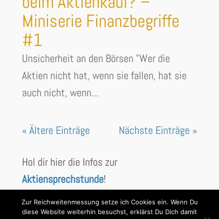
beim Aktienkauf? –
Miniserie Finanzbegriffe
#1
Unsicherheit an den Börsen "Wer die
Aktien nicht hat, wenn sie fallen, hat sie
auch nicht, wenn...
« Ältere Einträge
Nächste Einträge »
Hol dir hier die Infos zur
Aktiensprechstunde
!
Zur Reichweitenmessung setze ich Cookies ein. Wenn Du
diese Website weiterhin besuchst, erklärst Du Dich damit