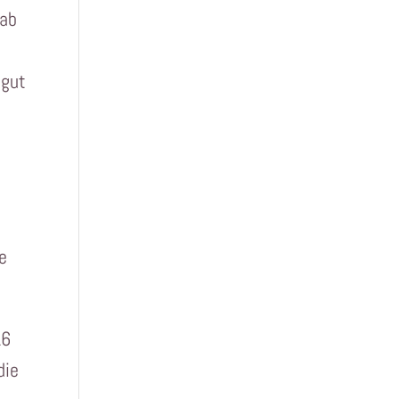
 ab
 gut
e
16
die