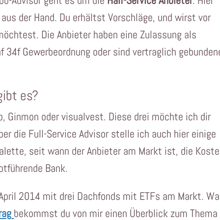
obo-Advisor geht es um die
Half-Service Anbieter
. Hier
g aus der Hand. Du erhältst Vorschläge, und wirst vor
öchtest. Die Anbieter haben eine Zulassung als
af 34f Gewerbeordnung oder sind vertraglich gebunden
gibt es?
io, Ginmon oder visualvest. Diese drei möchte ich dir
er die Full-Service Advisor stelle ich auch hier einige
lette, seit wann der Anbieter am Markt ist, die Koste
otführende Bank.
 April 2014 mit drei Dachfonds mit ETFs am Markt. W
rag
bekommst du von mir einen Überblick zum Thema