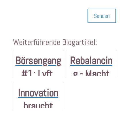
Senden
Weiterführende Blogartikel:
Börsengang
Rebalancin
#1: Lyft,
g - Macht
Pinterest,
das Sinn?
Innovation
Zoom
braucht
Unzufrieden