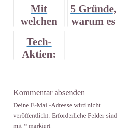
Mit
5 Gründe,
welchen
warum es
Aktien
sinnvoll
Tech-
anfangen?
ist, Aktien
Aktien:
Mein
zu kaufen
Teil 5,
bestes
Suchmasc
Video
hine in
Kommentar absenden
bisher
China
Deine E-Mail-Adresse wird nicht
veröffentlicht.
Erforderliche Felder sind
mit
*
markiert