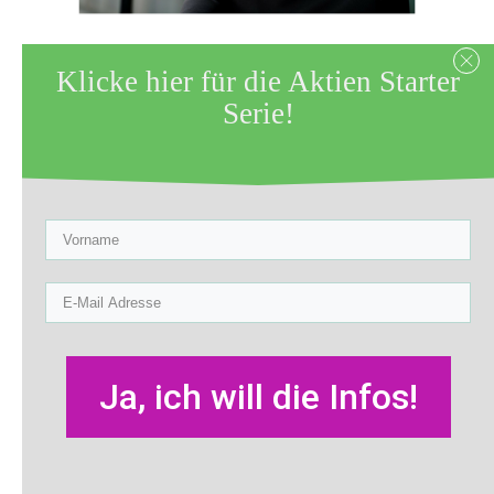
Klicke hier für die Aktien Starter
Zuletzt aktualisiert am 24. Mai 2018 by
Serie!
Sabine Röltgen
Freitags, meistens um 11h am
Vormittag, bin ich live auf meiner
Facebook-Seite mit einem Aktien-
Thema. Morgen, am 25. Mai 2018
ebenfalls.
Ja, ich will die Infos!
Im 3. Teil meiner Tech-Serie geht es um
ein Unternehmen, das wir alle kennen.