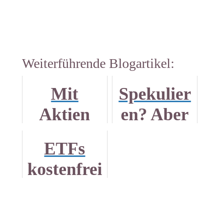
Weiterführende Blogartikel:
Mit
Spekulier
Aktien
en? Aber
anfangen:
sicher!
ETFs
Starterser
kostenfrei
ie in 5
kaufen
Teilen