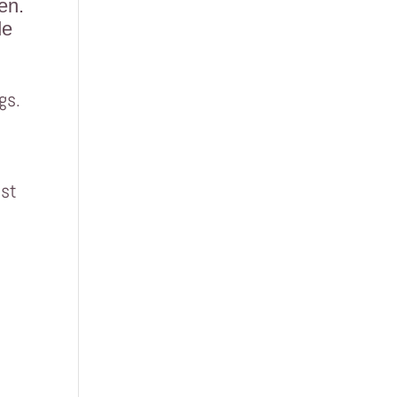
en.
de
gs.
bst