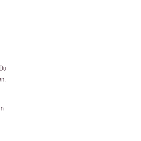
 Du
en.
en
g