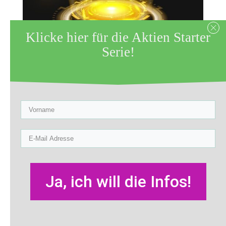
Klicke hier für die Aktien Starter
Serie!
Zuletzt aktualisiert am 2. Januar 2023
by
Sabine Röltgen
Hier kommen 2 Quick-Tipps für dein
Depot, die du ganz einfach umsetzen
kannst.
Depot-Screenshot
Ja, ich will die Infos!
Hast du Anfang des letzten Jahres einen
Screenshot von deinem Depot gemacht?