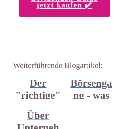
jetzt kaufen ✔️
Weiterführende Blogartikel:
Der
Börsenga
"richtige"
ng - was
Zeitpunkt
das ist
Über
beim
und wie
Unterneh