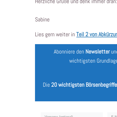
Herzliche Grüße und denk immer dran
Sabine
Lies gern weiter in
Teil 2 von Abkürz
Abonniere den
Newsletter
und
wichtigsten Grundlag
Die
20 wichtigsten Börsenbegriff