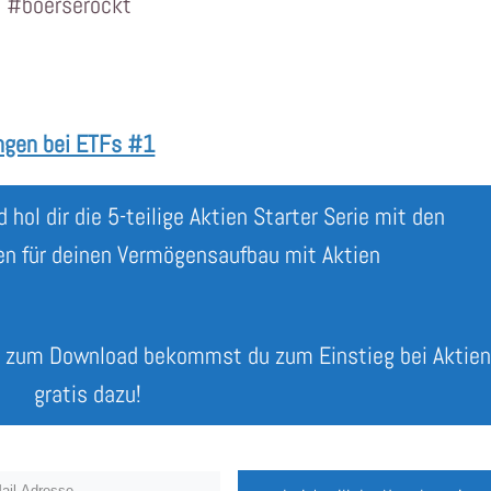
: #boerserockt
ungen bei ETFs #1
 hol dir die 5-teilige Aktien Starter Serie mit den
en für deinen Vermögensaufbau mit Aktien
e
zum Download bekommst du zum Einstieg bei Aktie
gratis dazu!