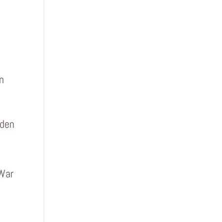
in
 den
 War