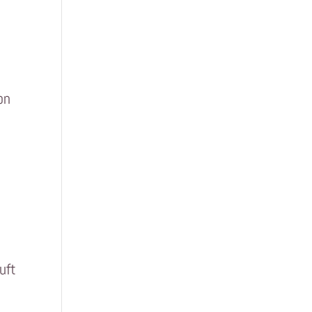
on
uft