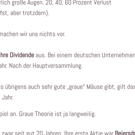
ich große Augen. 20, 40, 60 Prozent Verlust
fst, aber trotzdem).
machen wir uns nichts vor.
ihre Dividende
aus. Bei einem deutschen Unternehme
Jahr. Nach der Hauptversammlung.
es übrigens auch sehr gute „graue“ Mäuse gibt, gilt da
 Jahr.
el an. Graue Theorie ist ja langweilig.
 zwar seit gut 20 Jahren. Ihre erste Aktie war
Beiersd