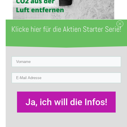
Klicke hier für die Aktien Starter Serie!
Zuletzt aktualisiert am 11. November
2022 by
Sabine Röltgen
Wir produzieren zu viel Kohlendioxid / CO2.
Wenn wir die Erderwärmung noch stoppen
wollen, müssen wir weniger CO2 in die Luft
pusten.
Ja, ich will die Infos!
Das ist leichter gesagt als getan.