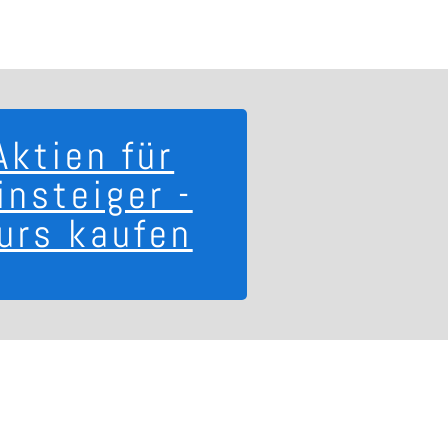
Aktien für
insteiger -
urs kaufen