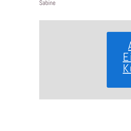
Sabine
E
K