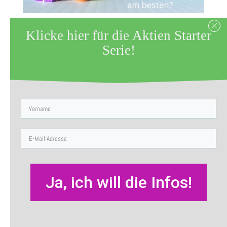
Klicke hier für die Aktien Starter
Zuletzt aktualisiert am 11. November
Serie!
2022 by
Sabine Röltgen
Du wartest nicht gern.
Willkommen im Club.
Das geht den meisten so. Wir wollen
alles sofort!
Ja, ich will die Infos!
Auch an der Börse soll es schnell
gehen.