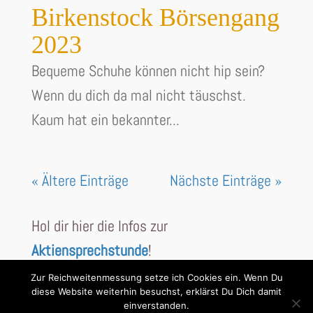
Birkenstock Börsengang
2023
Bequeme Schuhe können nicht hip sein?
Wenn du dich da mal nicht täuschst.
Kaum hat ein bekannter...
« Ältere Einträge
Nächste Einträge »
Hol dir hier die Infos zur
Aktiensprechstunde
!
Zur Reichweitenmessung setze ich Cookies ein. Wenn Du
diese Website weiterhin besuchst, erklärst Du Dich damit
einverstanden.