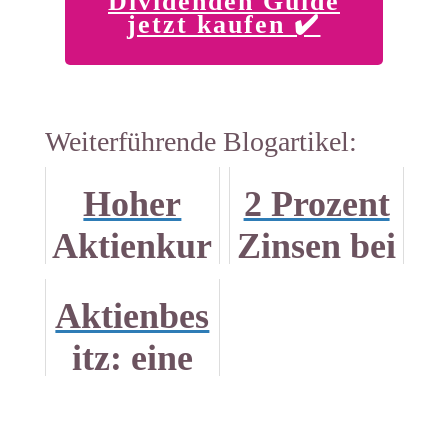
Dividenden Guide
jetzt kaufen ✔️
Weiterführende Blogartikel:
Hoher
2 Prozent
Aktienkur
Zinsen bei
s. Aktie zu
Trade
Aktienbes
teuer?
Republic
itz: eine
Frage der
Haltung