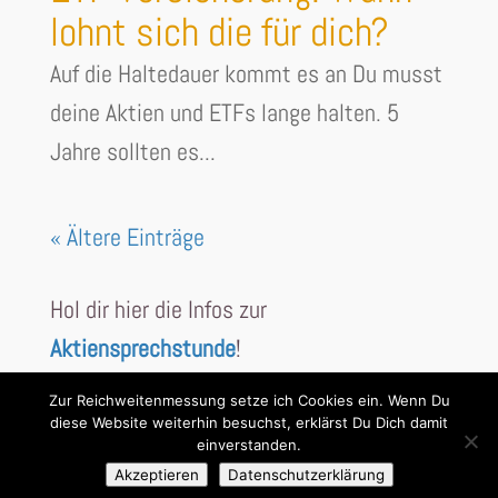
lohnt sich die für dich?
Auf die Haltedauer kommt es an Du musst
deine Aktien und ETFs lange halten. 5
Jahre sollten es...
« Ältere Einträge
Hol dir hier die Infos zur
Aktiensprechstunde
!
Zur Reichweitenmessung setze ich Cookies ein. Wenn Du
diese Website weiterhin besuchst, erklärst Du Dich damit
einverstanden.
Akzeptieren
Datenschutzerklärung