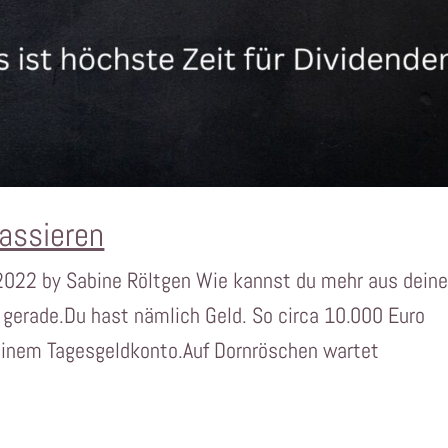
assieren
 2022 by Sabine Röltgen Wie kannst du mehr aus dein
r gerade.Du hast nämlich Geld. So circa 10.000 Euro
deinem Tagesgeldkonto.Auf Dornröschen wartet