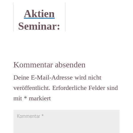
zu
Warum
Aktien
bleiben,
du mit
Seminar:
wenn's
dem
Was dich
schlecht
Konjunkti
erwartet
läuft bei
v NIE
und ob es
Kommentar absenden
einer
AktionärI
sich für
Deine E-Mail-Adresse wird nicht
Aktie
n wirst
dich lohnt
veröffentlicht.
Erforderliche Felder sind
mit
*
markiert