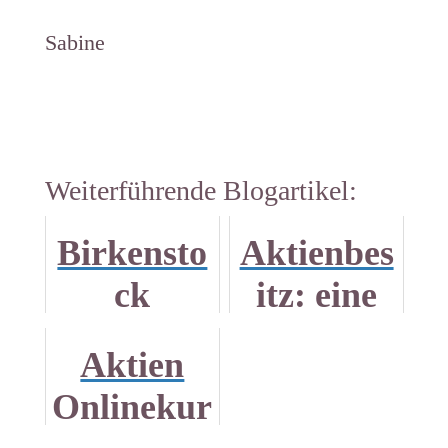
Sabine
Weiterführende Blogartikel:
Birkensto
Aktienbes
ck
itz: eine
Börsenga
Frage der
Aktien
ng 2023
Haltung
Onlinekur