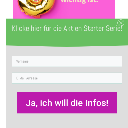
Klicke hier für die Aktien Starter Serie!
Zuletzt aktualisiert am 12. November
2022 by
Sabine Röltgen
Die Dividende ist wichtig für deinen
langfristigen Aktien-Erfolg.
3 Gründe spielen eine besonders große
Ja, ich will die Infos!
Rolle. Aber vorher
Ein paar Fakten zur