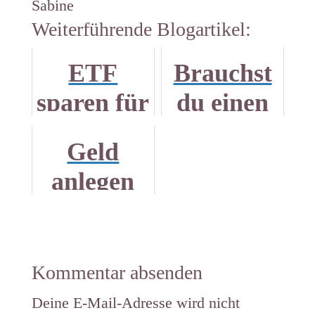
Sabine
Weiterführende Blogartikel:
ETF
Brauchst
sparen für
du einen
Kinder
Welt
Geld
ETF?
anlegen
im
Zeichen
der
Kommentar absenden
Niedrigzi
Deine E-Mail-Adresse wird nicht