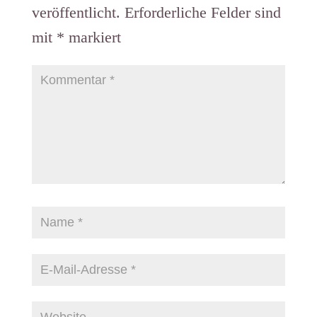
nspolitik
veröffentlicht.
Erforderliche Felder sind
mit
*
markiert
der EZB