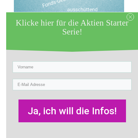
Klicke hier für die Aktien Starter
Zuletzt aktualisiert am 27. November
Serie!
2019 by
Sabine Röltgen
Riester, Rürup oder
vermögenswirksame
Leistungen?
Hast du auch mal in grauer Vorzeit eine
Riester- oder Rürup-Versicherung
Ja, ich will die Infos!
abgeschlossen? Diese beiden Produkte
wurden 2002 respektive 2005 auf den
Weg gebracht. Die Regierung wollte