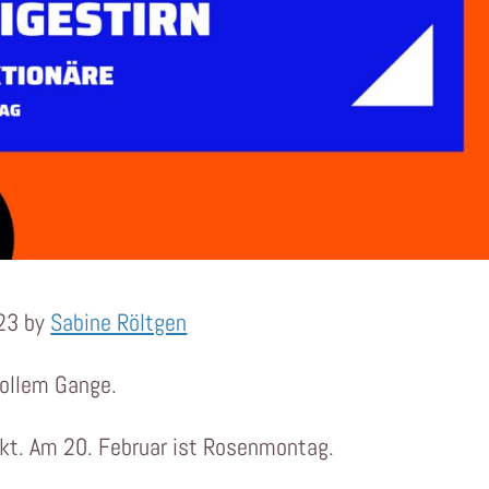
023 by
Sabine Röltgen
 vollem Gange.
kt. Am 20. Februar ist Rosenmontag.