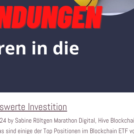
swerte Investition
24 by Sabine Röltgen Marathon Digital, Hive Blockcha
as sind einige der Top Positionen im Blockchain ETF v