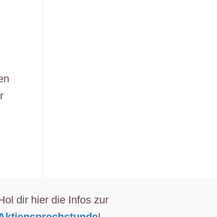
en
r
Hol dir hier die Infos zur
Aktiensprechstunde
!