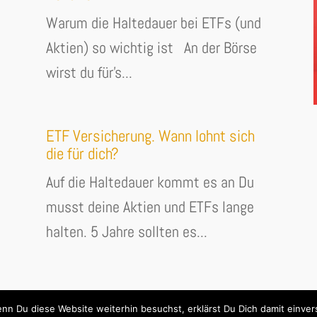
Warum die Haltedauer bei ETFs (und
Aktien) so wichtig ist An der Börse
wirst du für's...
ETF Versicherung. Wann lohnt sich
die für dich?
Auf die Haltedauer kommt es an Du
musst deine Aktien und ETFs lange
halten. 5 Jahre sollten es...
« Ältere Einträge
nn Du diese Website weiterhin besuchst, erklärst Du Dich damit einver