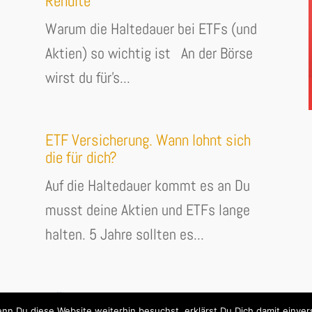
Rendite
Warum die Haltedauer bei ETFs (und
Aktien) so wichtig ist An der Börse
wirst du für's...
ETF Versicherung. Wann lohnt sich
die für dich?
Auf die Haltedauer kommt es an Du
musst deine Aktien und ETFs lange
halten. 5 Jahre sollten es...
« Ältere Einträge
nn Du diese Website weiterhin besuchst, erklärst Du Dich damit einver