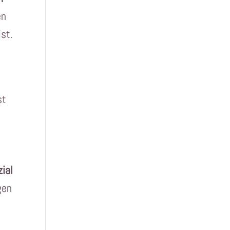
en
ist.
st
ial
gen