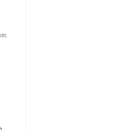
er,
n