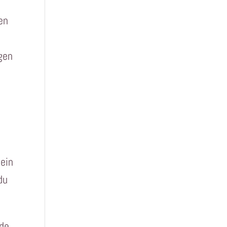
en
gen
 ein
du
nde