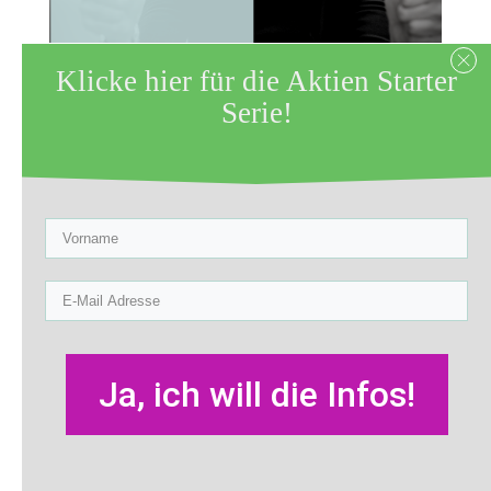
Klicke hier für die Aktien Starter
Zuletzt aktualisiert am 29. November
Serie!
2018 by
Sabine Röltgen
Die Xing-Aktie: Eine
Investition wert?
Der Spruch: Kauf, was du kennst wird
Warren Buffet zugeschrieben. Er ist
einer der erfolgreichsten Investoren
Ja, ich will die Infos!
unserer Zeit.
Dabei geht’s darum, dass wir am besten