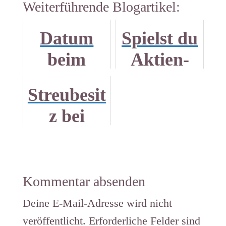
Weiterführende Blogartikel:
Datum
Spielst du
beim
Aktien-
Aktienka
Tinder?
Streubesit
uf.
Wisch
z bei
Warum es
und weg.
Aktien: 3
wichtig
wichtige
ist.
Hinweise
Kommentar absenden
Deine E-Mail-Adresse wird nicht
veröffentlicht.
Erforderliche Felder sind