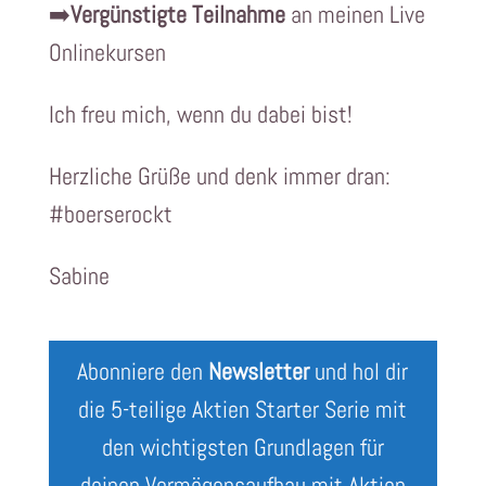
➡️
Vergünstigte Teilnahme
an meinen Live
Onlinekursen
Ich freu mich, wenn du dabei bist!
Herzliche Grüße und denk immer dran:
#boerserockt
Sabine
Abonniere den
Newsletter
und hol dir
die 5-teilige Aktien Starter Serie mit
den wichtigsten Grundlagen für
deinen Vermögensaufbau mit Aktien