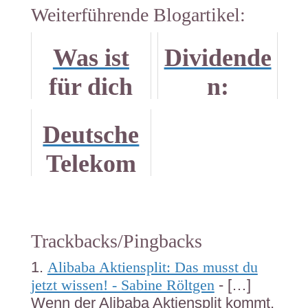
Weiterführende Blogartikel:
Was ist
Dividende
für dich
n:
Erfolg?
Stabilisat
Deutsche
Blogpara
or in
Telekom
de
unruhigen
Aktien:
Börsenzei
Hot or
ten
Trackbacks/Pingbacks
Not?
Alibaba Aktiensplit: Das musst du
jetzt wissen! - Sabine Röltgen
- […]
Wenn der Alibaba Aktiensplit kommt,