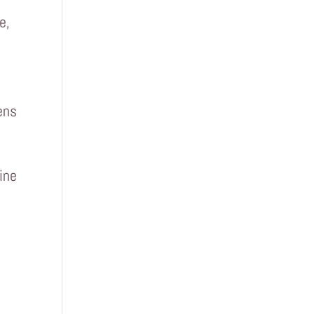
e,
ens
ine