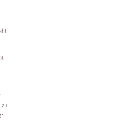
eht
bt
r
n zu
er