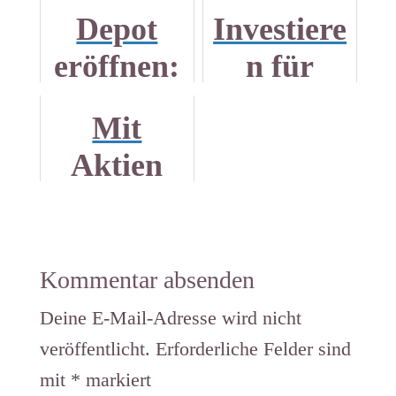
Depot
Investiere
eröffnen:
n für
Online
Sparfüchs
Mit
Broker
e #1
Aktien
oder
Geld
Direktban
verdienen
k?
- nichts
Kommentar absenden
für
Deine E-Mail-Adresse wird nicht
Weicheier
veröffentlicht.
Erforderliche Felder sind
mit
*
markiert
!