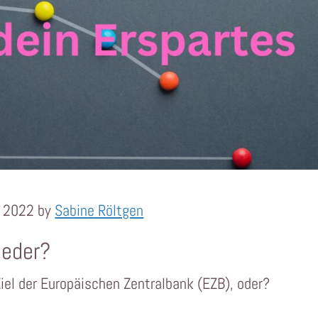
r 2022 by
Sabine Röltgen
ieder?
Ziel der ​Europäischen Zentralbank (EZB), oder?