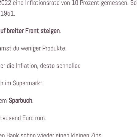
022 eine Inflationsrate von 10 Prozent gemessen. So
r 1951.
uf breiter Front steigen
.
ommst du weniger Produkte.
her die Inflation, desto schneller.
ich im Supermarkt.
 dem
Sparbuch
.
hntausend Euro rum.
ren Bank schon wieder einen kleinen Zins.