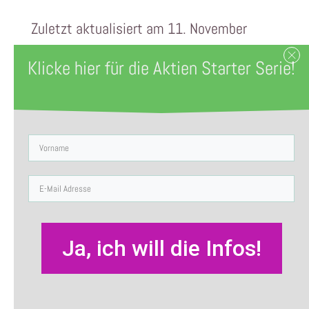
Zuletzt aktualisiert am 11. November
2022 by
Sabine Röltgen
Klicke hier für die Aktien Starter Serie!
Die Inflation frißt deine
Ersparnisse auf, langsam
aber sicher.
Da stellt sich die Frage, wieviel
Rendite
deine Geldanlagen erwirtschaften müssen,
damit du einigermaßen über die Runden
kommst.
Ja, ich will die Infos!
Damit du wenigstens einen