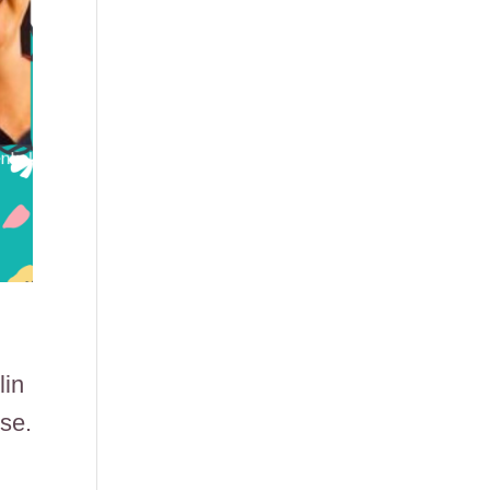
lin
rse.